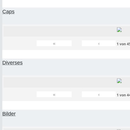
Caps
«
‹
1
von
4
Diverses
«
‹
1
von
4
Bilder