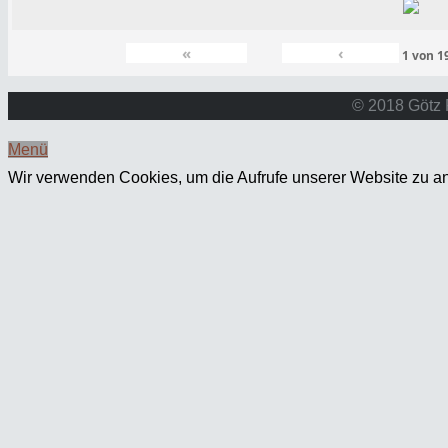
«
‹
1
von
1
© 2018 Götz 
Menü
Wir verwenden Cookies, um die Aufrufe unserer Website zu an