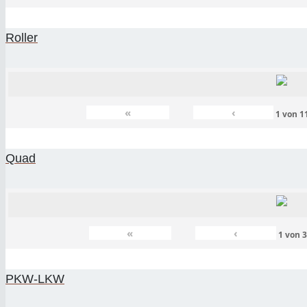
Roller
«
‹
1
von
1
Quad
«
‹
1
von
PKW-LKW