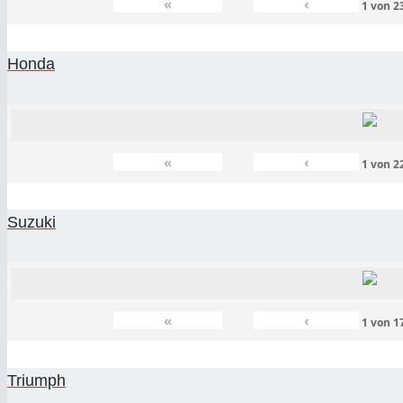
«
‹
1
von
2
Honda
«
‹
1
von
2
Suzuki
«
‹
1
von
1
Triumph