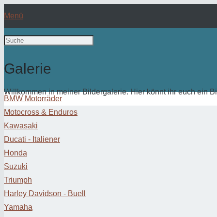
Menü
Galerie
Willkommen in meiner Bildergalerie. Hier könnt ihr euch ein 
BMW Motorräder
Motocross & Enduros
Kawasaki
Ducati - Italiener
Honda
Suzuki
Triumph
Harley Davidson - Buell
Yamaha