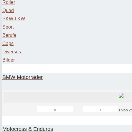
Roller
Quad
PKW-LKW
Sport
Berufe
Caps
Diverses
Bilder
BMW Motorräder
«
‹
1
von
2
Motocross & Enduros