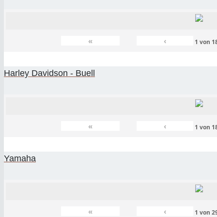
«
‹
1
von
1
Harley Davidson - Buell
«
‹
1
von
1
Yamaha
«
‹
1
von
2