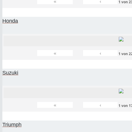
«
‹
1
von
2
Honda
«
‹
1
von
2
Suzuki
«
‹
1
von
1
Triumph