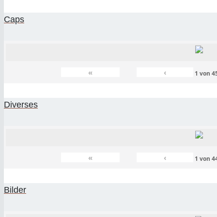
Caps
«
‹
1
von
4
Diverses
«
‹
1
von
4
Bilder