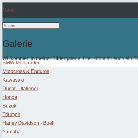
Menü
Galerie
Willkommen in meiner Bildergalerie. Hier könnt ihr euch ein 
BMW Motorräder
Motocross & Enduros
Kawasaki
Ducati - Italiener
Honda
Suzuki
Triumph
Harley Davidson - Buell
Yamaha