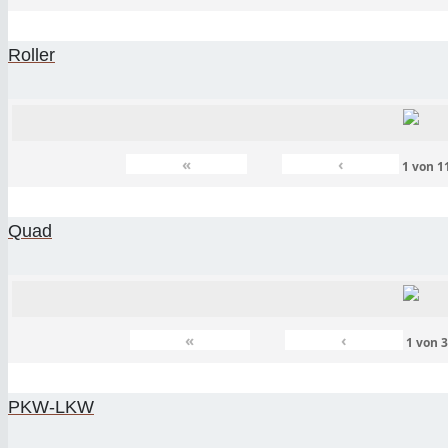
Roller
«
‹
1
von
1
Quad
«
‹
1
von
PKW-LKW