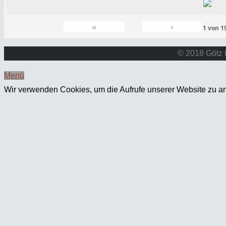
«
‹
1
von
1
© 2018 Götz 
Menü
Wir verwenden Cookies, um die Aufrufe unserer Website zu an