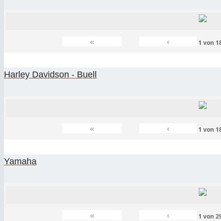
«
‹
1
von
1
Harley Davidson - Buell
«
‹
1
von
1
Yamaha
«
‹
1
von
2