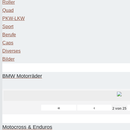
Roller
Quad
PKW-LKW
Sport
Berufe
Caps
Diverses
Bilder
BMW Motorräder
«
‹
2
von
25
Motocross & Enduros