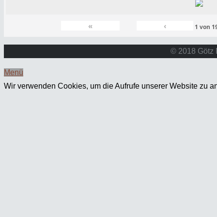
«
‹
1
von
1
© 2018 Götz 
Menü
Wir verwenden Cookies, um die Aufrufe unserer Website zu an