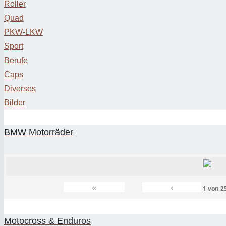
Roller
Quad
PKW-LKW
Sport
Berufe
Caps
Diverses
Bilder
BMW Motorräder
«
‹
1
von
2
Motocross & Enduros