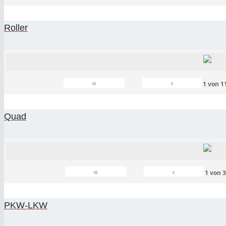
Roller
«
‹
1
von
1
Quad
«
‹
1
von
PKW-LKW