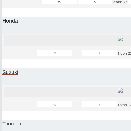
«
‹
2
von
23
Honda
«
‹
1
von
2
Suzuki
«
‹
1
von
1
Triumph