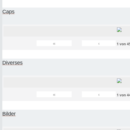
Caps
«
‹
1
von
4
Diverses
«
‹
1
von
4
Bilder