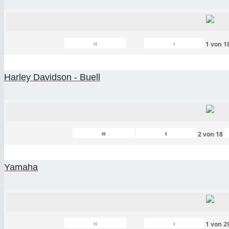
«
‹
1
von
1
Harley Davidson - Buell
«
‹
2
von
18
Yamaha
«
‹
1
von
2