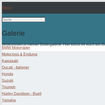
Menü
Galerie
Willkommen in meiner Bildergalerie. Hier könnt ihr euch ein 
BMW Motorräder
Motocross & Enduros
Kawasaki
Ducati - Italiener
Honda
Suzuki
Triumph
Harley Davidson - Buell
Yamaha